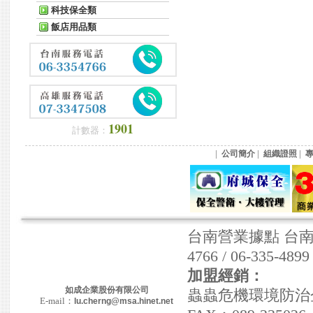
科技保全類
飯店用品類
1901
計數器：
|
|
|
公司簡介
組織證照
台南營業據點 台南市東
4766 / 06-335-489
加盟經銷：
如成企業股份有限公司
蟲蟲危機環境防治企業社
E-mail：
lu.cherng@msa.hinet.net