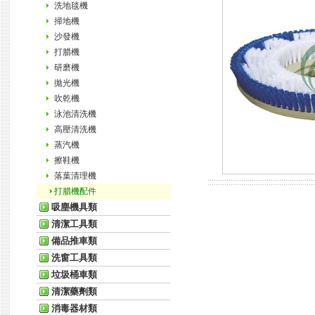
洗地毯機
掃地機
沙發機
打腊機
研磨機
拋光機
吹乾機
泳池清洗機
高壓清洗機
蒸汽機
擦鞋機
落葉清理機
打腊機配件
吸塵機具類
清潔工具類
備品推車類
洗窗工具類
垃圾桶車類
清潔藥劑類
消毒器材類