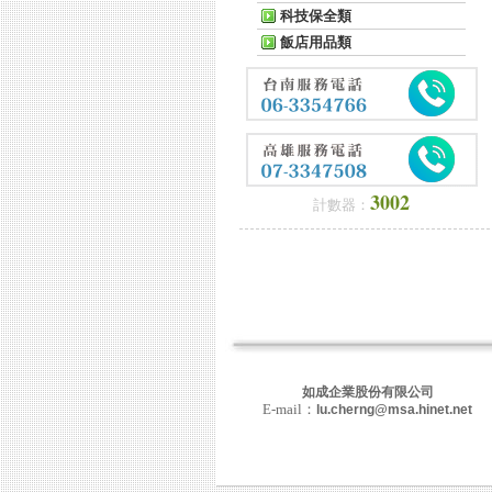
科技保全類
飯店用品類
3002
計數器：
如成企業股份有限公司
E-mail：
lu.cherng@msa.hinet.net