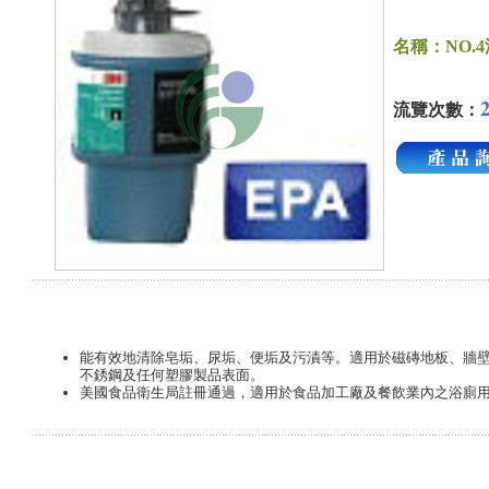
名稱：NO.
流覽次數：
能有效地清除皂垢、尿垢、便垢及污漬等。適用於磁磚地板、牆
不銹鋼及任何塑膠製品表面。
美國食品衛生局註冊通過，適用於食品加工廠及餐飲業內之浴廁