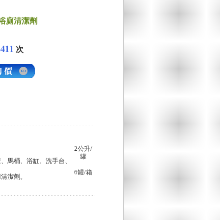
4浴廁清潔劑
2411
次
2公升/
罐
壁、馬桶、浴缸、洗手台、
6罐/箱
用清潔劑。