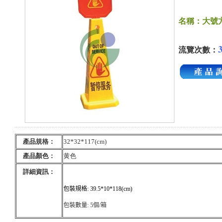
名稱：大號
流覽次數：
產品規格
：
32*32*117(cm)
產品顏色
：
黄色
詳細資訊
：
包裝規格
:
39.5*10*118(cm)
包裝數量
:
5
個
/
箱