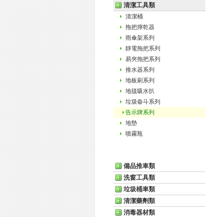
清潔工具類
清潔桶
拖把擰乾器
雨傘架系列
靜電拖把系列
易夾拖把系列
推水器系列
地板刷系列
地毯吸水扒
垃圾畚斗系列
告示牌系列
地墊
噴霧瓶
備品推車類
洗窗工具類
垃圾桶車類
清潔藥劑類
消毒器材類