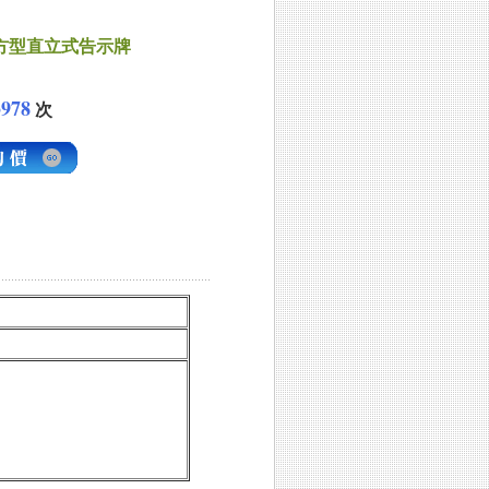
方型直立式告示牌
3978
次