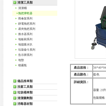
清潔工具類
清潔桶
拖把擰乾器
雨傘架系列
靜電拖把系列
易夾拖把系列
推水器系列
地板刷系列
地毯吸水扒
垃圾畚斗系列
告示牌系列
地墊
噴霧瓶
產品規格
：
56*40*94
產品顏色
：
藍色
備品推車類
詳細資訊
：
洗窗工具類
容量
:
23
升
垃圾桶車類
包裝規格
:
清潔藥劑類
消毒器材類