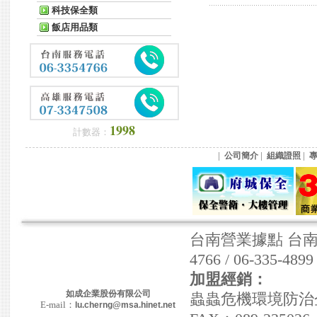
科技保全類
飯店用品類
1998
計數器：
|
|
|
公司簡介
組織證照
台南營業據點 台南市東
4766 / 06-335-489
加盟經銷：
如成企業股份有限公司
蟲蟲危機環境防治企業社
E-mail：
lu.cherng@msa.hinet.net