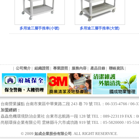
多用途三層手推車(小號)
多用途三層手推車(大號)
|
|
|
|
|
|
|
公司簡介
組織證照
專業證照
服務內容
產品目錄
聯絡資訊
台南營業據點 台南市東區中華東路二段 243 巷 70 號 TEL：06-335-4766 / 06-335-
加盟經銷：
蟲蟲危機環境防治企業社 台東市志航路一段 128 號 TEL：089-223119 FAX：089
尚順環保企業有限公司 雲林縣斗六市成功路 919 號 TEL：05-5820000 / 05-534778
© 2009
. ALL RIGHT RESERVICE.
如成企業股份有限公司