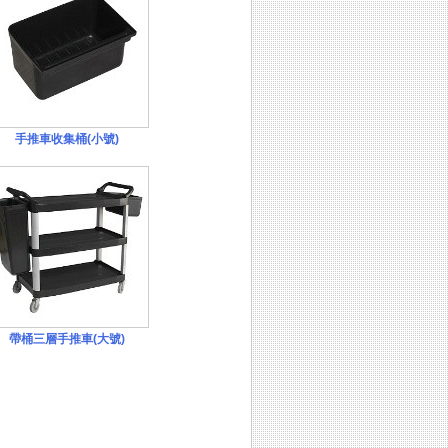
手推車收集桶(小號)
帶桶三層手推車(大號)