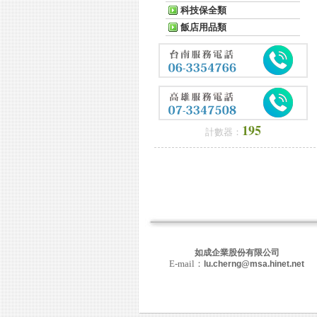
科技保全類
飯店用品類
195
計數器：
如成企業股份有限公司
E-mail：
lu.cherng@msa.hinet.net