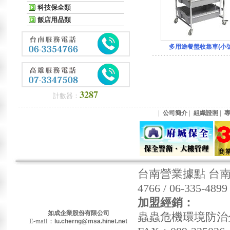
科技保全類
飯店用品類
多用途餐盤收集車(小號
3287
計數器：
|
|
|
公司簡介
組織證照
台南營業據點 台南市東
4766 / 06-335-489
加盟經銷：
如成企業股份有限公司
蟲蟲危機環境防治企業社
E-mail：
lu.cherng@msa.hinet.net