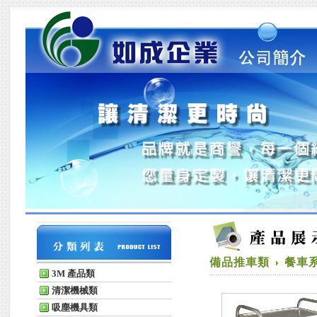
備品推車類
餐車
3M 產品類
清潔機械類
吸塵機具類