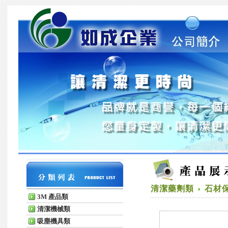
清潔藥劑類
石材
3M 產品類
清潔機械類
吸塵機具類