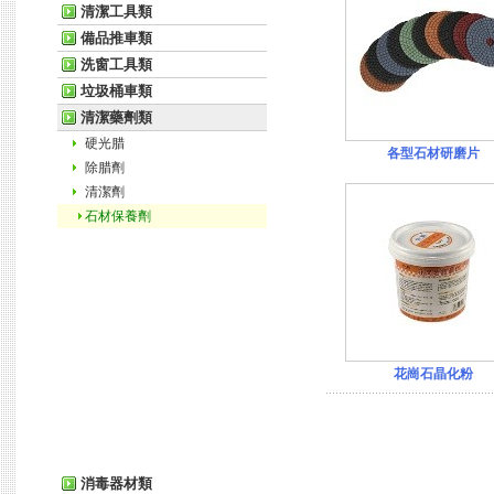
清潔工具類
備品推車類
洗窗工具類
垃圾桶車類
清潔藥劑類
硬光腊
各型石材研磨片
除腊劑
清潔劑
石材保養劑
花崗石晶化粉
消毒器材類