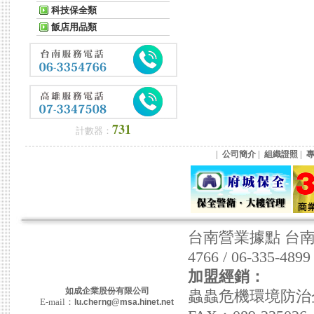
科技保全類
飯店用品類
731
計數器：
|
|
|
公司簡介
組織證照
台南營業據點 台南市東
4766 / 06-335-489
加盟經銷：
如成企業股份有限公司
蟲蟲危機環境防治企業社
E-mail：
lu.cherng@msa.hinet.net