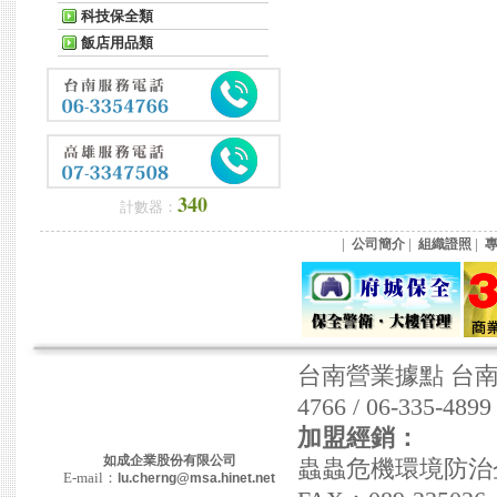
科技保全類
飯店用品類
340
計數器：
|
|
|
公司簡介
組織證照
台南營業據點 台南市東
4766 / 06-335-489
加盟經銷：
如成企業股份有限公司
蟲蟲危機環境防治企業社
E-mail：
lu.cherng@msa.hinet.net