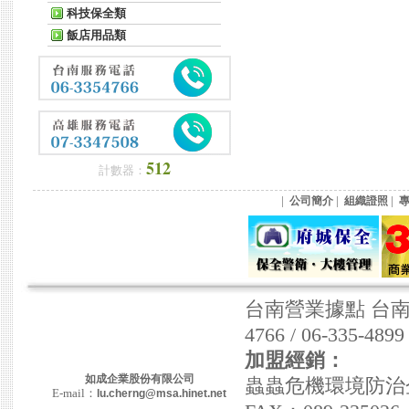
科技保全類
飯店用品類
512
計數器：
|
|
|
公司簡介
組織證照
台南營業據點 台南市東
4766 / 06-335-489
加盟經銷：
如成企業股份有限公司
蟲蟲危機環境防治企業社
E-mail：
lu.cherng@msa.hinet.net