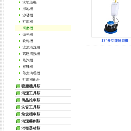
洗地毯機
掃地機
沙發機
打腊機
研磨機
拋光機
17”多功能研磨機
吹乾機
泳池清洗機
高壓清洗機
蒸汽機
擦鞋機
落葉清理機
打腊機配件
吸塵機具類
清潔工具類
備品推車類
洗窗工具類
垃圾桶車類
清潔藥劑類
消毒器材類